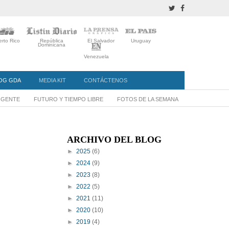
rto Rico
República
El Salvador
Uruguay
Dominicana
Venezuela
OG GDA
MEDIA KIT
CONTÁCTENOS
Y GENTE
FUTURO Y TIEMPO LIBRE
FOTOS DE LA SEMANA
ARCHIVO DEL BLOG
►
2025
(6)
►
2024
(9)
►
2023
(8)
►
2022
(5)
►
2021
(11)
►
2020
(10)
►
2019
(4)