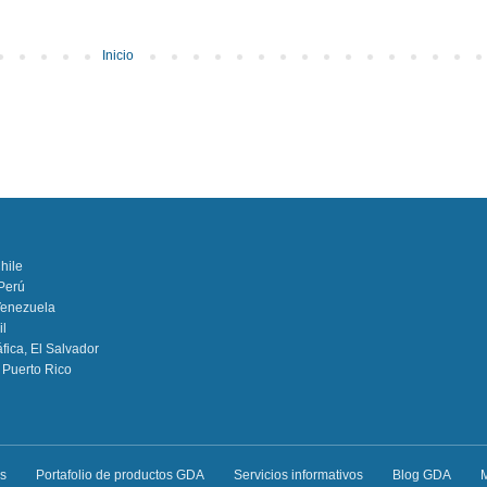
Inicio
hile
 Perú
Venezuela
il
fica, El Salvador
 Puerto Rico
s
Portafolio de productos GDA
Servicios informativos
Blog GDA
M