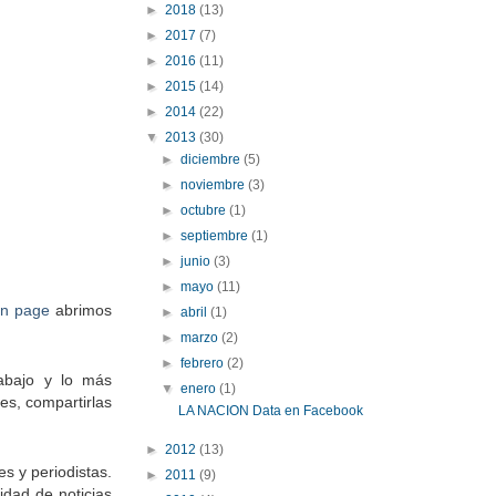
►
2018
(13)
►
2017
(7)
►
2016
(11)
►
2015
(14)
►
2014
(22)
▼
2013
(30)
►
diciembre
(5)
►
noviembre
(3)
►
octubre
(1)
►
septiembre
(1)
►
junio
(3)
►
mayo
(11)
an page
abrimos
►
abril
(1)
►
marzo
(2)
►
febrero
(2)
abajo y lo más
▼
enero
(1)
es, compartirlas
LA NACION Data en Facebook
►
2012
(13)
 y periodistas.
►
2011
(9)
idad de noticias