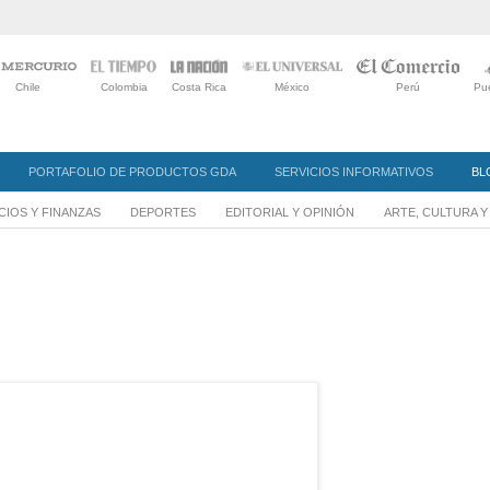
Chile
Colombia
Costa Rica
México
Perú
Pue
PORTAFOLIO DE PRODUCTOS GDA
SERVICIOS INFORMATIVOS
BL
IOS Y FINANZAS
DEPORTES
EDITORIAL Y OPINIÓN
ARTE, CULTURA 