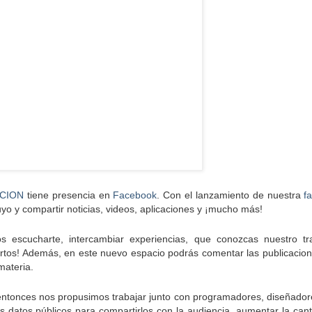
ACION
tiene presencia en
Facebook
. Con el lanzamiento de nuestra
f
o y compartir noticias, videos, aplicaciones y ¡mucho más!
escucharte, intercambiar experiencias, que conozcas nuestro tr
ertos! Además, en este nuevo espacio podrás comentar las publicacion
 materia.
tonces nos propusimos trabajar junto con programadores, diseñadores
los datos públicos para compartirlos con la audiencia, aumentar la cant