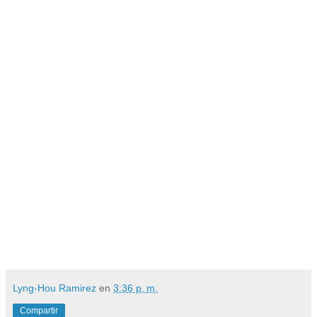
Lyng-Hou Ramirez
en
3:36 p. m.
Compartir