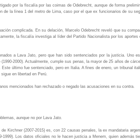
tigado por la fiscalía por las coimas de Odebrecht, aunque de forma prelimi
n de la línea 1 del metro de Lima, caso por el que ex funcionarios de su se
tuación complicada. En su delación, Marcelo Odebrecht reveló que su comp
ente, la fiscalía investiga al líder del Partido Nacionalista por los aportes 
ados a Lava Jato, pero que han sido sentenciados por la justicia. Uno es 
 (1990-2000). Actualmente, cumple sus penas, la mayor de 25 años de cárcel.
ste último fue sentenciado, pero en Italia. A fines de enero, un tribunal ita
sigue en libertad en Perú.
ruanos mencionados han rechazado o negado las acusaciones en su contra.
roblemas, aunque no por Lava Jato.
z de Kirchner (2007-2015) es, con 22 causas penales, la ex mandataria argen
9-1999). Los datos oficiales no le hacen justicia a Menem, quien además t