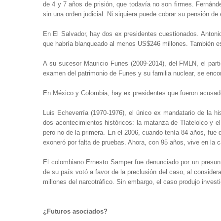
de 4 y 7 años de prisión, que todavía no son firmes. Fernánd
sin una orden judicial. Ni siquiera puede cobrar su pensión de 
En El Salvador, hay dos ex presidentes cuestionados. Antoni
que habría blanqueado al menos US$246 millones. También es 
A su sucesor Mauricio Funes (2009-2014), del FMLN, el partido 
examen del patrimonio de Funes y su familia nuclear, se enc
En México y Colombia, hay ex presidentes que fueron acusado
Luis Echeverría (1970-1976), el único ex mandatario de la h
dos acontecimientos históricos: la matanza de Tlatelolco y e
pero no de la primera. En el 2006, cuando tenía 84 años, fue de
exoneró por falta de pruebas. Ahora, con 95 años, vive en la
El colombiano Ernesto Samper fue denunciado por un presunt
de su país votó a favor de la preclusión del caso, al consid
millones del narcotráfico. Sin embargo, el caso produjo inves
¿Futuros asociados?