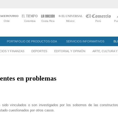
Chile
Colombia
Costa Rica
México
Perú
Pue
PORTAFOLIO DE PRODUCTOS GDA
SERVICIOS INFORMATIVOS
BL
IOS Y FINANZAS
DEPORTES
EDITORIAL Y OPINIÓN
ARTE, CULTURA 
entes en problemas
 sido vinculados o son investigados por los sobornos de las constructor
tado cuestionados por otros casos.