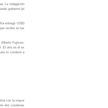
nar. La indagación
gundo gobierno (el
añía entregó US$3
que recibió en las
Alberto Fujimori,
 El otro es el ex
liano lo condenó a
tina con la mayor
iene dos condenas