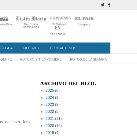
rto Rico
República
El Salvador
Uruguay
Dominicana
Venezuela
OG GDA
MEDIA KIT
CONTÁCTENOS
Y GENTE
FUTURO Y TIEMPO LIBRE
FOTOS DE LA SEMANA
ARCHIVO DEL BLOG
►
2025
(6)
►
2024
(9)
►
2023
(8)
►
2022
(5)
►
2021
(11)
as de Lava Jato,
►
2020
(10)
►
2019
(4)