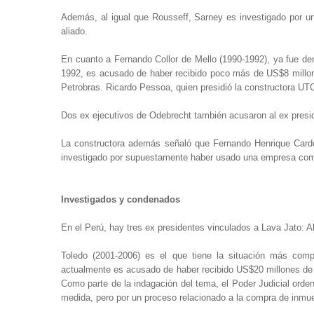
Además, al igual que Rousseff, Sarney es investigado por una 
aliado.
En cuanto a Fernando Collor de Mello (1990-1992), ya fue de
1992, es acusado de haber recibido poco más de US$8 millones
Petrobras. Ricardo Pessoa, quien presidió la constructora UTC
Dos ex ejecutivos de Odebrecht también acusaron al ex pres
La constructora además señaló que Fernando Henrique Cardo
investigado por supuestamente haber usado una empresa como 
Investigados y condenados
En el Perú, hay tres ex presidentes vinculados a Lava Jato: A
Toledo (2001-2006) es el que tiene la situación más compl
actualmente es acusado de haber recibido US$20 millones de Od
Como parte de la indagación del tema, el Poder Judicial orde
medida, pero por un proceso relacionado a la compra de inm