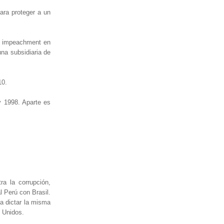
para proteger a un
de impeachment en
na subsidiaria de
10.
y 1998. Aparte es
a la corrupción,
l Perú con Brasil.
a dictar la misma
 Unidos.