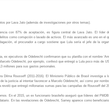
entos por Lava Jato (además de investigaciones por otros temas).
dencia con 87% de aceptación, es figura central de Lava Jato. El líder d
 delitos como corrupción o lavado de activos. El más avanzado es uno en el 
agación, el procurador a cargo sostiene que Lula sería el jefe de la orga
a, ex ejecutivos de Odebrecht confirmaron que su planilla con el nombre ‘Am
ra Marcelo Odebrecht, por ejemplo, confesó que entregó a Lula poco más de US
13 millones para sus gastos personales.
a Dilma Rousseff (2011-2016). El Ministerio Público de Brasil investiga a l
 de la justicia al intentar favorecer a Marcelo Odebrecht, así como por nombra
ora reveló que entregó millonarias sumas para las campañas de Rousseff del 2
nos. En el 2015, un ex funcionario brasileño aseguró que líderes del PMDB, 
ndatario. En las revelaciones de Odebrecht, Sarney aparece como beneficiario