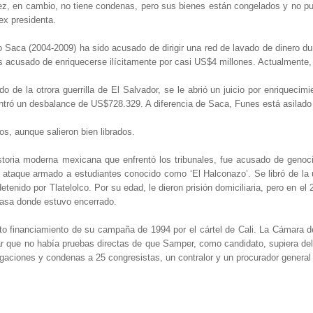
ez, en cambio, no tiene condenas, pero sus bienes están congelados y no pue
ex presidenta.
o Saca (2004-2009) ha sido acusado de dirigir una red de lavado de dinero d
acusado de enriquecerse ilícitamente por casi US$4 millones. Actualmente, 
de la otrora guerrilla de El Salvador, se le abrió un juicio por enriquecimie
ontró un desbalance de US$728.329. A diferencia de Saca, Funes está asilado
s, aunque salieron bien librados.
istoria moderna mexicana que enfrentó los tribunales, fue acusado de genoci
l ataque armado a estudiantes conocido como ‘El Halconazo’. Se libró de la 
tenido por Tlatelolco. Por su edad, le dieron prisión domiciliaria, pero en el 2
 casa donde estuvo encerrado.
o financiamiento de su campaña de 1994 por el cártel de Cali. La Cámara 
erar que no había pruebas directas de que Samper, como candidato, supiera de
tigaciones y condenas a 25 congresistas, un contralor y un procurador genera