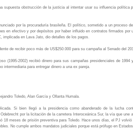
supuesta obstrucción de la justicia al intentar usar su influencia política 
nunciado por la procuraduría brasileña. El político, sometido a un proceso 
 en efectivo y por depósitos por haber influido en contratos firmados por u
, implicada en Lava Jato, dio detalles de los pagos.
idente de recibir poco más de US$250.000 para su campaña al Senado del 20
so (1995-2002) recibió dinero para sus campañas presidenciales de 1994 
intermediaria para entregar dinero a una ex pareja.
lejandro Toledo, Alan García y Ollanta Humala.
icada. Si bien llegó a la presidencia como abanderado de la lucha contr
ebrecht por la licitación de la carretera Interoceánica Sur, la vía que une a
nó 18 meses de prisión preventiva para Toledo. Hace unos días, el PJ volvió 
uebles. No cumple ambos mandatos judiciales porque está prófugo en Estados