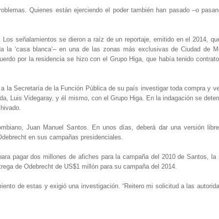
problemas. Quienes están ejerciendo el poder también han pasado –o pasan
 Los señalamientos se dieron a raíz de un reportaje, emitido en el 2014, qu
ada la ‘casa blanca’– en una de las zonas más exclusivas de Ciudad de M
uerdo por la residencia se hizo con el Grupo Higa, que había tenido contrat
 a la Secretaría de la Función Pública de su país investigar toda compra y 
da, Luis Videgaray, y él mismo, con el Grupo Higa. En la indagación se dete
chivado.
ombiano, Juan Manuel Santos. En unos días, deberá dar una versión libre
e Odebrecht en sus campañas presidenciales.
ara pagar dos millones de afiches para la campaña del 2010 de Santos, la 
ntrega de Odebrecht de US$1 millón para su campaña del 2014.
ento de estas y exigió una investigación. “Reitero mi solicitud a las autori