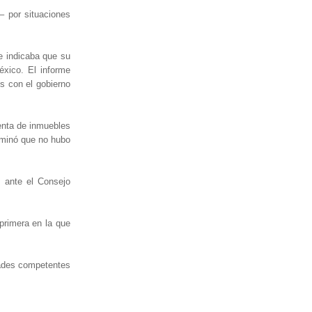
– por situaciones
e indicaba que su
éxico. El informe
os con el gobierno
venta de inmuebles
rminó que no hubo
 ante el Consejo
primera en la que
dades competentes