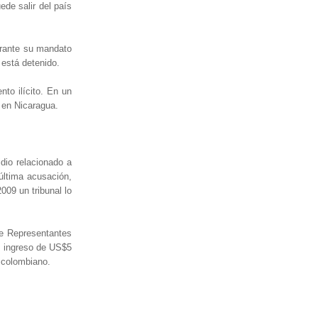
de salir del país
urante su mandato
está detenido.
nto ilícito. En un
 en Nicaragua.
dio relacionado a
última acusación,
009 un tribunal lo
de Representantes
l ingreso de US$5
l colombiano.