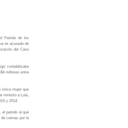
el Partido de los
que es acusado de
nización del Caso
igo’ contabilizaba
$4 millones entre
a única mujer que
r ministro a Lula,
010 y 2014.
el partido al que
 de coimas por la