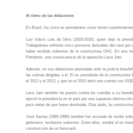
Al ritmo de las delaciones
En Brasil, los cinco ex presidentes vivos tienen cuestionami
Luiz Inácio Lula da Silva (2003-2010), quien dejó la presi
Trabajadores enfrenta cinco procesos derivados del caso por
haber recibido sobornos de la constructora OAS. En esa ind
Petrobras, una consecuencia de la operación Lava Jato.
Además, en sus delaciones premiadas ante la justicia brasileñ
las coimas dirigidas a él. El ex presidente de la constructo
el 2012 y el 2013, y que en el 2010 abrió una cuenta con US$
Lava Jato también ha puesto contra las cuerdas a su hereder
ejerció la presidencia en el país por una supuesta obstrucción
poco antes de que fuese destituida. Días atrás, la construct
José Sarney (1985-1990) también fue acusado de recibir sobor
pertenece, recibieron sobornos. Entre ellos, estaba el ex ma
construcción de un ferrocarril.